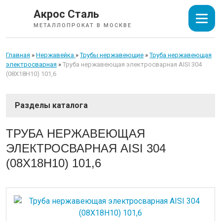
Акрос Сталь
МЕТАЛЛОПРОКАТ В МОСКВЕ
Главная
»
Нержавейка
»
Трубы нержавеющие
»
Труба нержавеющая
электросварная
»
Труба нержавеющая электросварная AISI 304
(08Х18Н10) 101,6
СОРТОВОЙ ПРОКАТ
ТРУБА НЕРЖАВЕЮЩАЯ
ЭЛЕКТРОСВАРНАЯ AISI 304
ТРУБЫ
(08Х18Н10) 101,6
ИЗОЛЯЦИЯ СТАЛЬНЫХ ТРУБ
ЛИСТОВОЙ ПРОКАТ