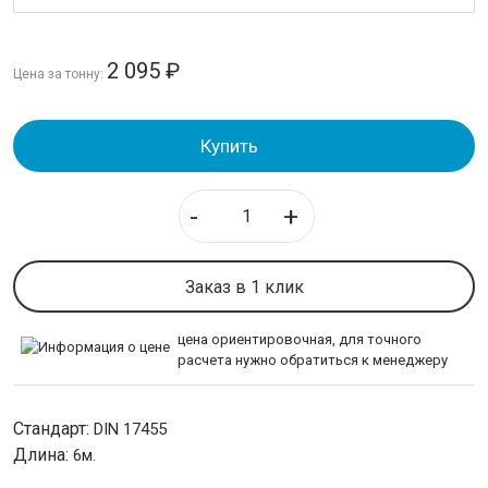
ТРУБОПРОВОДНАЯ АРМАТУРА
2 095
₽
НЕРЖАВЕЙКА
Цена за тонну:
Лист нержавеющий
Купить
Трубы нержавеющие
Круг нержавеющий
-
+
Полоса нержавеющая
Шестигранник нержавеющий
Квадрат нержавеющий
Заказ в 1 клик
Сетка нержавеющая
Рифленая нержавейка
цена ориентировочная, для точного
расчета нужно обратиться к менеджеру
КАЛИБРОВАННАЯ СТАЛЬ
Стандарт:
DIN 17455
СЕТКА
Длина:
6м.