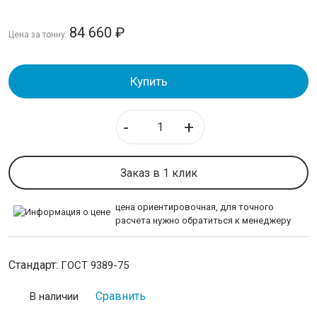
84 660
₽
НЕРЖАВЕЙКА
Цена за тонну:
КАЛИБРОВАННАЯ СТАЛЬ
Купить
СЕТКА
-
+
ИНСТРУМЕНТАЛЬНАЯ СТАЛЬ
Заказ в 1 клик
ПРОВОЛОКА
цена ориентировочная, для точного
Проволока для армирования
расчета нужно обратиться к менеджеру
Проволока пружинная
Проволока нержавеющая
Стандарт:
ГОСТ 9389-75
Проволока нихромовая
Сравнить
В наличии
ЛЕНТА