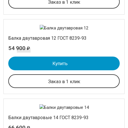
Заказ в 1 клик
ИНСТРУМЕНТАЛЬНАЯ СТАЛЬ
ПРОВОЛОКА
ЛЕНТА
Балка двутавровая 12 ГОСТ 8239-93
54 900
₽
АКЦИИ
Купить
Фильтр товаров
Длина
Заказ в 1 клик
12 м.
12 м.
12м.
Балки двутавровые 14 ГОСТ 8239-93
Применить
66 600
₽