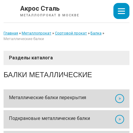
Акрос Сталь
МЕТАЛЛОПРОКАТ В МОСКВЕ
Главная
»
Металлопрокат
»
Сортовой прокат
»
Балка
»
Металлические балки
СОРТОВОЙ ПРОКАТ
БАЛКИ МЕТАЛЛИЧЕСКИЕ
Арматура
Катанка
Металлические балки перекрытия
Балка
Швеллер
Подкрановые металлические балки
Уголок
Квадрат