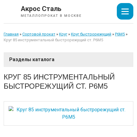
Акрос Сталь
МЕТАЛЛОПРОКАТ В МОСКВЕ
Главная
»
Сортовой прокат
»
Круг
»
Круг быстрорежущий
»
Р6М5
»
Круг 85 инструментальный быстрорежущий ст. Р6М5
СОРТОВОЙ ПРОКАТ
КРУГ 85 ИНСТРУМЕНТАЛЬНЫЙ
БЫСТРОРЕЖУЩИЙ СТ. Р6М5
Арматура
Катанка
Балка
Швеллер
Уголок
Квадрат