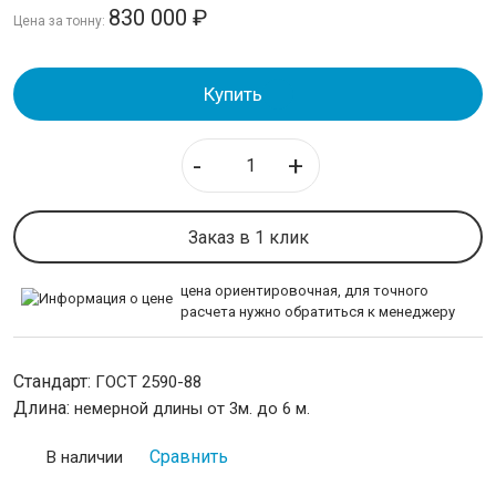
Круг
830 000
₽
Цена за тонну:
Полоса стальная
Шестигранник
Купить
ТРУБЫ
-
+
ИЗОЛЯЦИЯ СТАЛЬНЫХ ТРУБ
ЛИСТОВОЙ ПРОКАТ
Заказ в 1 клик
цена ориентировочная, для точного
ТРУБОПРОВОДНАЯ АРМАТУРА
расчета нужно обратиться к менеджеру
НЕРЖАВЕЙКА
Стандарт:
ГОСТ 2590-88
КАЛИБРОВАННАЯ СТАЛЬ
Длина:
немерной длины от 3м. до 6 м.
Сравнить
В наличии
СЕТКА