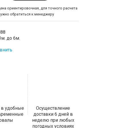
цена ориентировочная, для точного расчета
нужно обратиться к менеджеру
-88
м. до 6м.
внить
 в удобные
Осуществление
 временные
доставки 6 дней в
ервалы
неделю при любых
погодных условиях