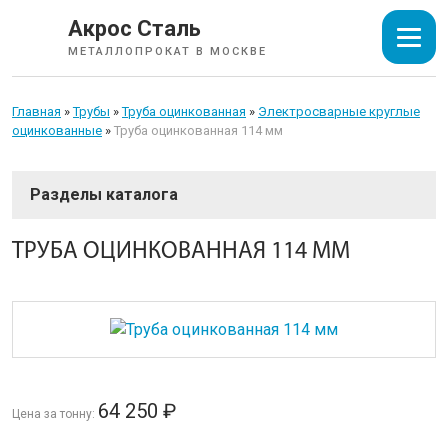
Акрос Сталь
МЕТАЛЛОПРОКАТ В МОСКВЕ
Главная
»
Трубы
»
Труба оцинкованная
»
Электросварные круглые
оцинкованные
»
Труба оцинкованная 114 мм
СОРТОВОЙ ПРОКАТ
ТРУБА ОЦИНКОВАННАЯ 114 ММ
ТРУБЫ
Трубы электросварные круглые
Трубы электросварные квадратные
Трубы электросварные прямоугольные
64 250
₽
Цена за тонну:
Трубы стальные водогазопроводные