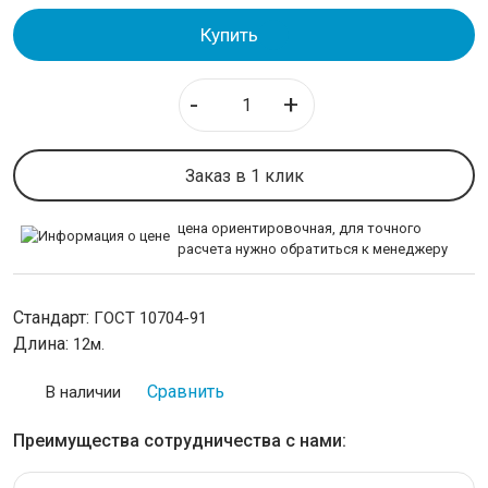
Трубы горячедеформированные
Купить
Трубы холоднодеформированные
Труба оцинкованная
Труба бесшовная
-
+
ИЗОЛЯЦИЯ СТАЛЬНЫХ ТРУБ
Заказ в 1 клик
ЛИСТОВОЙ ПРОКАТ
цена ориентировочная, для точного
расчета нужно обратиться к менеджеру
ТРУБОПРОВОДНАЯ АРМАТУРА
НЕРЖАВЕЙКА
Стандарт:
ГОСТ 10704-91
Длина:
12м.
КАЛИБРОВАННАЯ СТАЛЬ
Сравнить
В наличии
СЕТКА
Преимущества сотрудничества с нами:
ИНСТРУМЕНТАЛЬНАЯ СТАЛЬ