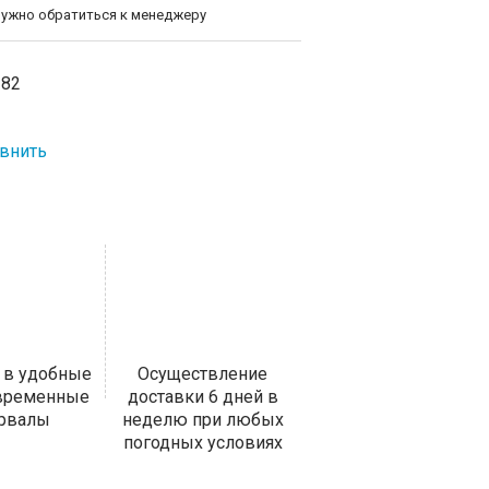
нужно обратиться к менеджеру
-82
внить
 в удобные
Осуществление
 временные
доставки 6 дней в
ервалы
неделю при любых
погодных условиях