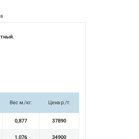
та
атный.
Вес м.
/кг.
Цена р./т.
0,877
37890
1,076
34900